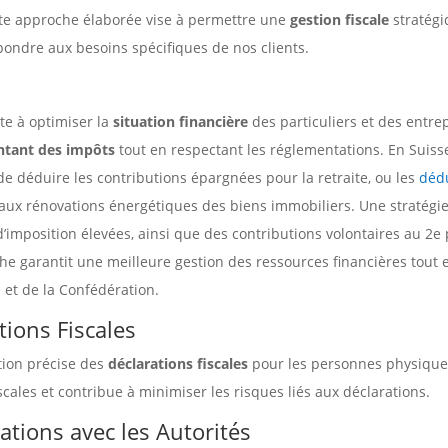
tte approche élaborée vise à permettre une
gestion fiscale
stratégiq
pondre aux besoins spécifiques de nos clients.
ste à optimiser la
situation financière
des particuliers et des entrep
ntant des impôts
tout en respectant les réglementations. En Suiss
t de déduire les contributions épargnées pour la retraite, ou les
dédu
u aux rénovations énergétiques des biens immobiliers. Une stratégie
imposition élevées, ainsi que des contributions volontaires au 2e pi
oche garantit une meilleure gestion des ressources financières tou
 et de la Confédération.
tions Fiscales
tion précise des
déclarations fiscales
pour les personnes physique
scales et contribue à minimiser les risques liés aux déclarations.
ations avec les Autorités